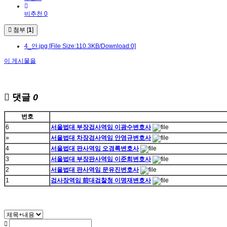
비추천 0
첨부 [
1
]
4_안.jpg
[File Size:110.3KB/Download:0]
이 게시물을
댓글
0
번호
6
서울법대 부장검사역임 이광수변호사
»
서울법대 차장검사역임 안영규변호사
4
서울법대 판사역임 오경록변호사
3
서울법대 부장판사역임 이준희변호사
2
서울법대 판사역임 문유진변호사
1
검사장역임 前대검찰청 이명재변호사